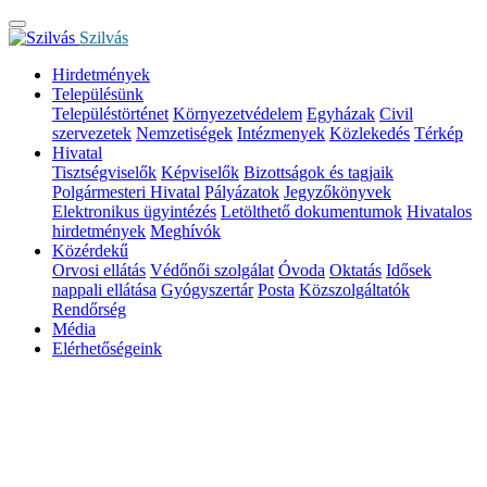
Szilvás
Hirdetmények
Településünk
Településtörténet
Környezetvédelem
Egyházak
Civil
szervezetek
Nemzetiségek
Intézmenyek
Közlekedés
Térkép
Hivatal
Tisztségviselők
Képviselők
Bizottságok és tagjaik
Polgármesteri Hivatal
Pályázatok
Jegyzőkönyvek
Elektronikus ügyintézés
Letölthető dokumentumok
Hivatalos
hirdetmények
Meghívók
Közérdekű
Orvosi ellátás
Védőnői szolgálat
Óvoda
Oktatás
Idősek
nappali ellátása
Gyógyszertár
Posta
Közszolgáltatók
Rendőrség
Média
Elérhetőségeink